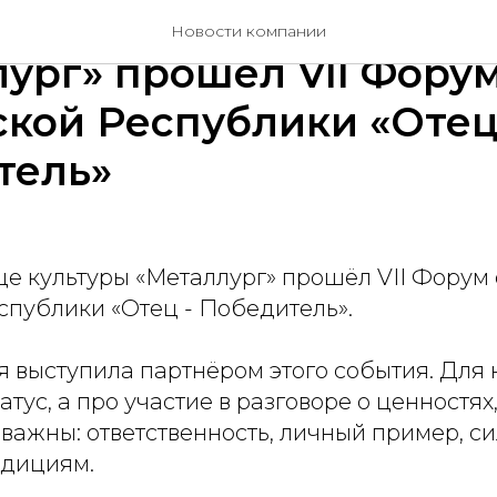
о Дворце культуры
Новости компании
ург» прошёл VII Форум
кой Республики «Отец
тель»
це культуры «Металлург» прошёл VII Форум
спублики «Отец - Победитель».
выступила партнёром этого события. Для н
тус, а про участие в разговоре о ценностях
важны: ответственность, личный пример, си
адициям.