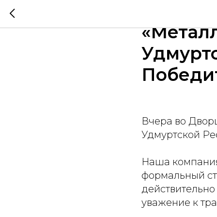
Вчера в
«Металл
Удмуртс
Победи
Вчера во Двор
Удмуртской Ре
Наша компания 
формальный ста
действительно 
уважение к тр