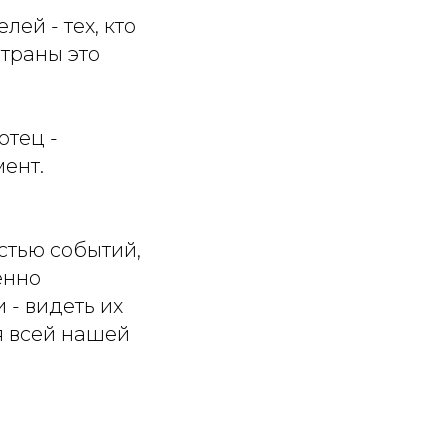
ей - тех, кто
страны это
отец -
ент.
стью событий,
енно
 - видеть их
я всей нашей