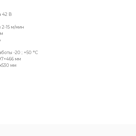
 42 В
 2-15 м/мин
мм
%
оты -20 ; +50 °C
97×466 мм
х530 мм