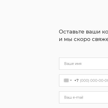
Оставьте ваши к
и мы скоро свяже
+7