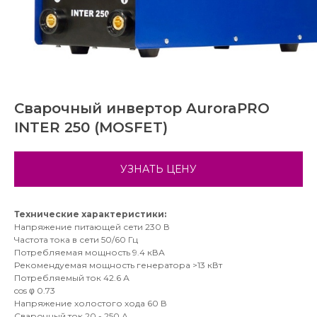
Сварочный инвертор AuroraPRO
INTER 250 (MOSFET)
УЗНАТЬ ЦЕНУ
Технические характеристики:
Напряжение питающей сети 230 В
Частота тока в сети 50/60 Гц
Потребляемая мощность 9.4 кВА
Рекомендуемая мощность генератора >13 кВт
Потребляемый ток 42.6 А
cos φ 0.73
Напряжение холостого хода 60 В
Сварочный ток 20 - 250 А