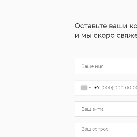
Оставьте ваши к
и мы скоро свяже
+7