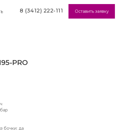
8 (3412) 222-111
Оставить заявку
ТЫ
195-PRO
/ч
 бар
з бочки: да