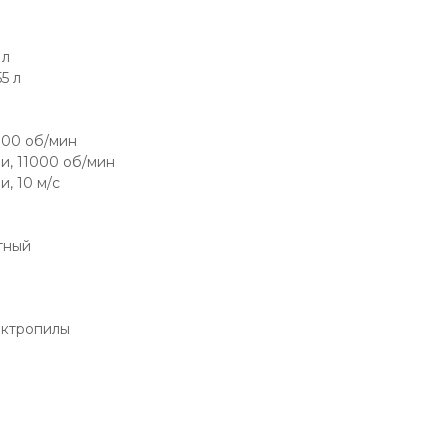
 л
5 л
000 об/мин
и, 11000 об/мин
, 10 м/с
ктный
ектропилы