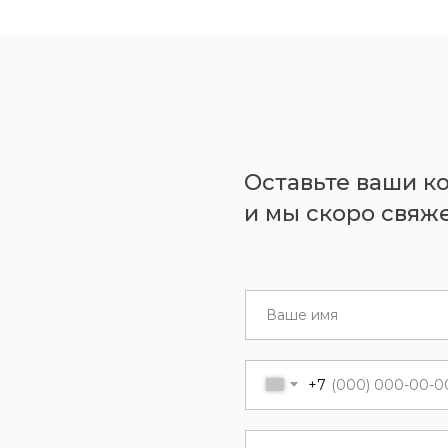
Оставьте ваши к
и мы скоро свяже
+7