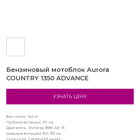
Бензиновый мотоблок Aurora
COUNTRY 1350 ADVANCE
УЗНАТЬ ЦЕНУ
Вес нетто: 142 кг
Глубина вспашки: 30 см
Двигатель: Shineray 188F AE-13
Ширина вспашки: 80-135 см
Скорости: 2 вперед/1 назад