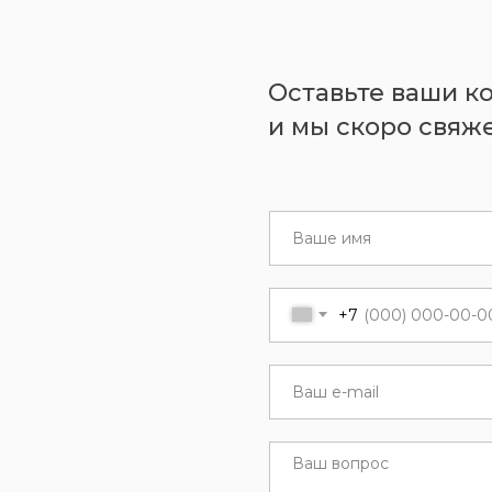
Оставьте ваши к
и мы скоро свяже
+7