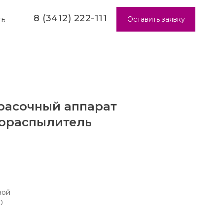
8 (3412) 222-111
Оставить заявку
ТЫ
красочный аппарат
кораспылитель
вой
0