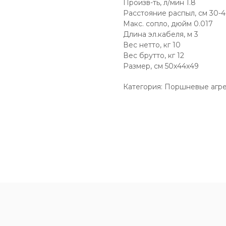
Произв-ть, л/мин 1.8
Расстояние распыл, см 30-
Макс. сопло, дюйм 0.017
Длина эл.кабеля, м 3
Вес нетто, кг 10
Вес брутто, кг 12
Размер, см 50x44x49
Категория: Поршневые агр