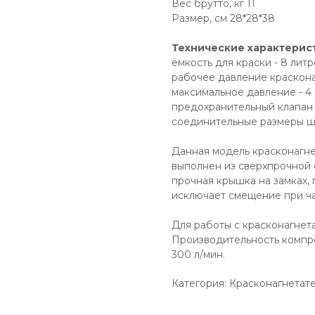
Вес брутто, кг 11
Размер, см 28*28*38
Технические характерис
ёмкость для краски - 8 литр
рабочее давление красконаг
максимальное давление - 4 
предохранительный клапан 
соединительные размеры шлан
Данная модель красконагне
выполнен из сверхпрочной 
прочная крышка на замках, 
исключает смещение при ча
Для работы с красконагнет
Производительность компре
300 л/мин.
Категория: Красконагнетат