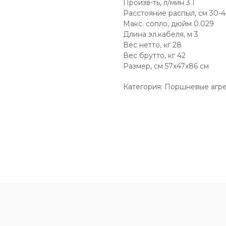
Произв-ть, л/мин 3.1
Расстояние распыл, см 30-
Макс. сопло, дюйм 0.029
Длина эл.кабеля, м 3
Вес нетто, кг 28
Вес брутто, кг 42
Размер, см 57х47х86 см
Категория: Поршневые агр