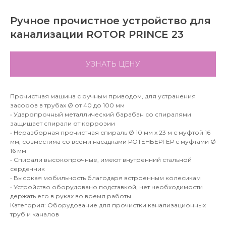
Ручное прочистное устройство для
канализации ROTOR PRINCE 23
УЗНАТЬ ЦЕНУ
Прочистная машина с ручным приводом, для устранения
засоров в трубах Ø от 40 до 100 мм
• Ударопрочный металлический барабан со спиралями
защищает спирали от коррозии
• Неразборная прочистная спираль Ø 10 мм х 23 м с муфтой 16
мм, совместима со всеми насадками РОТЕНБЕРГЕР с муфтами Ø
16 мм
• Спирали высокопрочные, имеют внутренний стальной
сердечник
• Высокая мобильность благодаря встроенным колесикам
• Устройство оборудовано подставкой, нет необходимости
держать его в руках во время работы
Категория: Оборудование для прочистки канализационных
труб и каналов