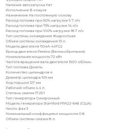
Наличие автозапуска Нет
Исполнение В кожухе
Назначение На постоянную основу
Расход топлива при 50% нагрузке 9.7 л/ч
Расход топлива при 75% нагрузке 14 л/ч
Расход топлива при 100% нагрузке 18.7 л/ч
Тип системы охлаждения Жидкостная
Объем системы охлаждения 13 л.
Модель двигателя 1104A-44TG2
Бренд двигателя Perkins (Великобритания)
Номинальная мощность 72 кВт
Частота вращения вала двигателя 1500 об/мин
Тип топлива Дизель
Количество цилиндров 4
Диаметр цилиндра 105 мм
Ход поршня 127 мм
Рабочий объем 4.4 л.
Степень сжатия 17.25:1
Тип генератора Синхронный
Модель генератора Stamford FPA22-648 (США)
Число фаз 3
Номинальный коэффициент мощности 0.8
Объем системы смазки 8 л.