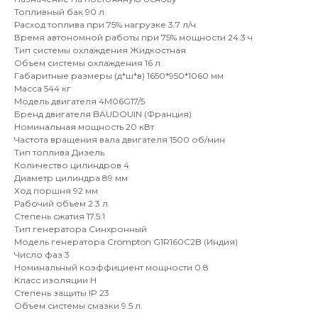
Топливный бак 90 л.
Расход топлива при 75% нагрузке 3.7 л/ч
Время автономной работы при 75% мощности 24.3 ч
Тип системы охлаждения Жидкостная
Объем системы охлаждения 16 л.
Габаритные размеры (д*ш*в) 1650*950*1060 мм
Масса 544 кг
Модель двигателя 4M06G17/5
Бренд двигателя BAUDOUIN (Франция)
Номинальная мощность 20 кВт
Частота вращения вала двигателя 1500 об/мин
Тип топлива Дизель
Количество цилиндров 4
Диаметр цилиндра 89 мм
Ход поршня 92 мм
Рабочий объем 2.3 л.
Степень сжатия 17.5:1
Тип генератора Синхронный
Модель генератора Crompton G1R160C2B (Индия)
Число фаз 3
Номинальный коэффициент мощности 0.8
Класс изоляции H
Степень защиты IP 23
Объем системы смазки 9.5 л.