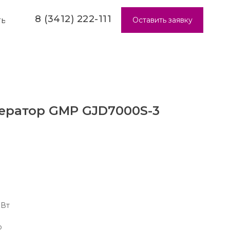
8 (3412) 222-111
Оставить заявку
ТЫ
ератор GMP GJD7000S-3
кВт
р