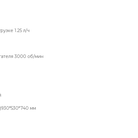
узке 1.25 л/ч
.
гателя 3000 об/мин
й
)930*530*740 мм